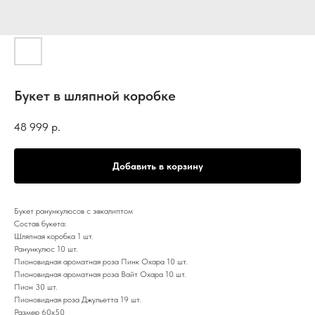
Букет в шляпной коробке
48 999
р.
Добавить в корзину
Букет ранункулюсов с эвкалиптом
Состав букета:
Шляпная коробка 1 шт.
Ранункулюс 10 шт.
Пионовидная ароматная роза Пинк Охара 10 шт.
Пионовидная ароматная роза Вайт Охара 10 шт.
Пион 30 шт.
Пионовидная роза Джульетта 19 шт.
Размер 60х50