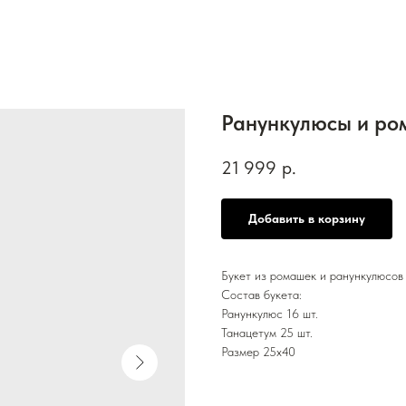
Ранункулюсы и р
21 999
р.
Добавить в корзину
Букет из ромашек и ранункулюсов
Состав букета:
Ранункулюс 16 шт.
Танацетум 25 шт.
Размер 25х40