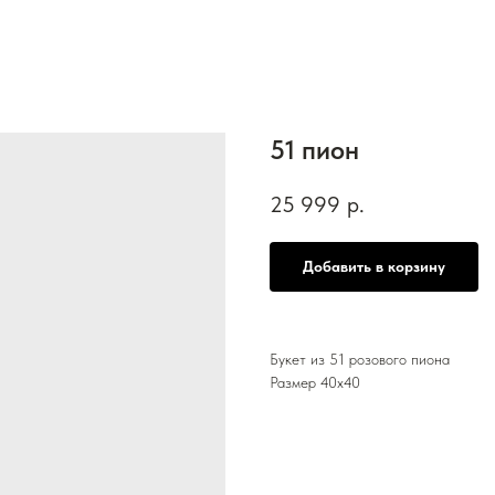
51 пион
25 999
р.
Добавить в корзину
Букет из 51 розового пиона
Размер 40х40