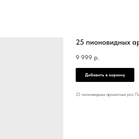
25 пионовидных а
9 999
р.
Добавить в корзину
25 пионовидных ароматных роз Пи