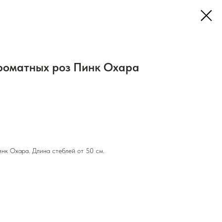
роматных роз Пинк Охара
нк Охара. Длина стеблей от 50 см.