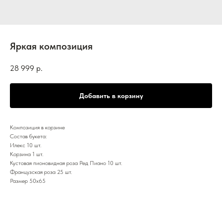
Яркая композиция
28 999
р.
Добавить в корзину
Композиция в корзине
Состав букета:
Илекс 10 шт.
Корзина 1 шт.
Кустовая пионовидная роза Ред Пиано 10 шт.
Французская роза 25 шт.
Размер 50х65